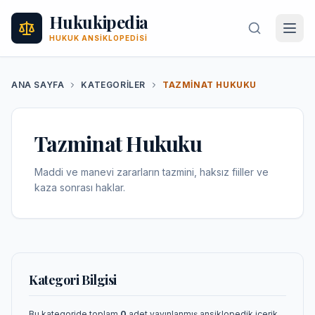
Hukukipedia
HUKUK ANSIKLOPEDISI
ANA SAYFA
KATEGORILER
TAZMINAT HUKUKU
Tazminat Hukuku
Maddi ve manevi zararların tazmini, haksız fiiller ve
kaza sonrası haklar.
Kategori Bilgisi
Bu kategoride toplam
0
adet yayınlanmış ansiklopedik içerik